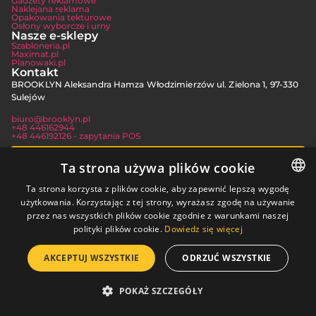
Gadżety reklamowe
Naklejana reklama
Opakowania tekturowe
Osłony wyborcze i urny
Nasze e-sklepy
Szabloneria.pl
Maximat.pl
Planowaki.pl
Kontakt
BROOKLYN Aleksandra Hamza Włodzimierzów ul. Zielona 1, 97-330
Sulejów
biuro@brooklyn.pl
+48 446162944
+48 446192126 - zapytania POS
JAK DOJECHAĆ
Ta strona używa plików cookie
Ta strona korzysta z plików cookie, aby zapewnić lepszą wygodę
użytkowania. Korzystając z tej strony, wyrażasz zgodę na używanie
POLISH
Polityka
FAQ
Kontakt
prywatności
We
przez nas wszystkich plików cookie zgodnie z warunkami naszej
© 2025 Brooklyn.
współpracy
UKRAINIAN
polityki plików cookie.
Dowiedz się więcej
Wszelkie prawa
z Fastgrow
ENGLISH
zastrzeżone
AKCEPTUJ WSZYSTKIE
ODRZUĆ WSZYSTKIE
GERMAN
POKAŻ SZCZEGÓŁY
FRENCH