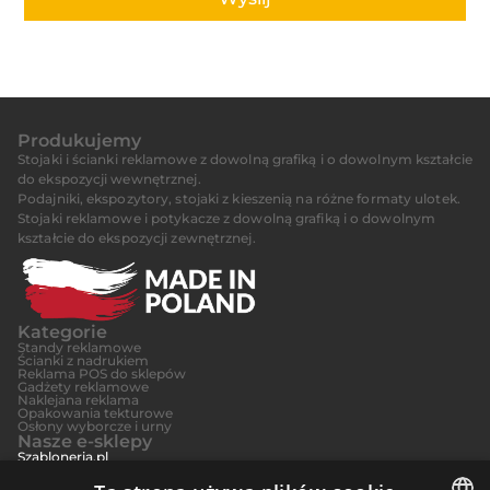
Produkujemy
Stojaki i ścianki reklamowe z dowolną grafiką i o dowolnym kształcie
do ekspozycji wewnętrznej.
Podajniki, ekspozytory, stojaki z kieszenią na różne formaty ulotek.
Stojaki reklamowe i potykacze z dowolną grafiką i o dowolnym
kształcie do ekspozycji zewnętrznej.
Kategorie
Standy reklamowe
Ścianki z nadrukiem
Reklama POS do sklepów
Gadżety reklamowe
Naklejana reklama
Opakowania tekturowe
Osłony wyborcze i urny
Nasze e-sklepy
Szabloneria.pl
Maximat.pl
Planowaki.pl