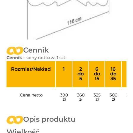
Cennik
Cennik
– ceny netto za 1 szt.
Rozmiar/Nakład
1
2
6
16
36
do
do
do
do
5
15
35
80
Cena netto
390
360
325
306
24
zł
zł
zł
zł
zł
Opis produktu
Wielkość